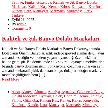
Fethiye
,
Finike
,
Güzeloba
,
Kaliteli ve Şık Banyo Dolabı
Markaları
,
Kalkan Kaş
,
Kemer
,
Kıbrıs
,
Konyaaltı
,
Kumluca
,
Kundu
,
Lara
,
Manavgat
,
Marmaris
,
Muratpaşa
,
Serik
,
Türkiye
Eylül 21, 2025
By
admin
Comments 0
Kaliteli ve Şık Banyo Dolabı Markaları
Kaliteli ve Şık Banyo Dolabı Markaları Banyo Dekorasyonunda
Dolapların Önemi Banyolar, artık sadece işlevsel alanlar değil; aynı
zamanda estetiğin ve modern yaşamın yansıdığı özel mekânlar
haline gelmiştir. Bu dönüşümde en kritik rolü oynayan mobilyaların
başında banyo dolapları gelir. Fonksiyonel çözümler sunarken aynı
zamanda dekoratif şıklık da katan banyo dolapları, doğru marka ve
model seçildiğinde hem […]
Read More
+
Aksu
,
Alanya
,
Altıntaş
,
Antalya
,
Aynalı ve Çekmeceli Banyo
Dolabı Modelleri Fiyatları
,
Belek
,
Bodrum
,
Demre
,
Fethiye
,
Finike
,
Güzeloba
,
Kalkan Kaş
,
Kemer
,
Kıbrıs
,
Konyaaltı
,
Kumluca
,
Kundu
,
Lara
,
Manavgat
,
Marmaris
,
Muratpaşa
,