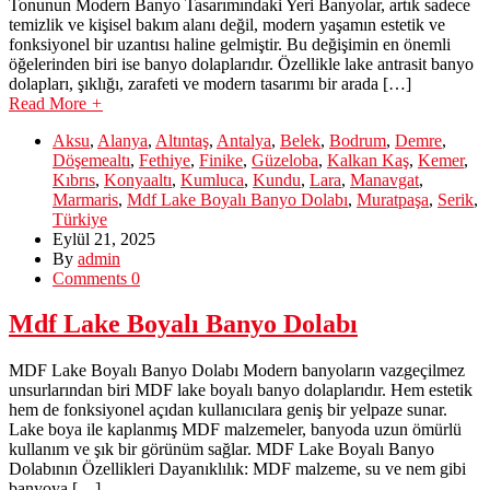
Tonunun Modern Banyo Tasarımındaki Yeri Banyolar, artık sadece
temizlik ve kişisel bakım alanı değil, modern yaşamın estetik ve
fonksiyonel bir uzantısı haline gelmiştir. Bu değişimin en önemli
öğelerinden biri ise banyo dolaplarıdır. Özellikle lake antrasit banyo
dolapları, şıklığı, zarafeti ve modern tasarımı bir arada […]
Read More
+
Aksu
,
Alanya
,
Altıntaş
,
Antalya
,
Belek
,
Bodrum
,
Demre
,
Döşemealtı
,
Fethiye
,
Finike
,
Güzeloba
,
Kalkan Kaş
,
Kemer
,
Kıbrıs
,
Konyaaltı
,
Kumluca
,
Kundu
,
Lara
,
Manavgat
,
Marmaris
,
Mdf Lake Boyalı Banyo Dolabı
,
Muratpaşa
,
Serik
,
Türkiye
Eylül 21, 2025
By
admin
Comments 0
Mdf Lake Boyalı Banyo Dolabı
MDF Lake Boyalı Banyo Dolabı Modern banyoların vazgeçilmez
unsurlarından biri MDF lake boyalı banyo dolaplarıdır. Hem estetik
hem de fonksiyonel açıdan kullanıcılara geniş bir yelpaze sunar.
Lake boya ile kaplanmış MDF malzemeler, banyoda uzun ömürlü
kullanım ve şık bir görünüm sağlar. MDF Lake Boyalı Banyo
Dolabının Özellikleri Dayanıklılık: MDF malzeme, su ve nem gibi
banyoya […]