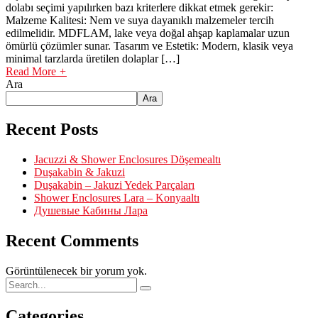
dolabı seçimi yapılırken bazı kriterlere dikkat etmek gerekir:
Malzeme Kalitesi: Nem ve suya dayanıklı malzemeler tercih
edilmelidir. MDFLAM, lake veya doğal ahşap kaplamalar uzun
ömürlü çözümler sunar. Tasarım ve Estetik: Modern, klasik veya
minimal tarzlarda üretilen dolaplar […]
Read More
+
Ara
Ara
Recent Posts
Jacuzzi & Shower Enclosures Döşemealtı
Duşakabin & Jakuzi
Duşakabin – Jakuzi Yedek Parçaları
Shower Enclosures Lara – Konyaaltı
Душевые Кабины Лара
Recent Comments
Görüntülenecek bir yorum yok.
Categories