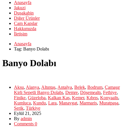
Anasayfa
Jakuzi
Duşakabin
Diğer Ürünler
Cam Kapılar
Hakkımızda
İletişim
Anasayfa
Tag: Banyo Dolabı
Banyo Dolabı
Aksu
,
Alanya
,
Altıntaş
,
Antalya
,
Belek
,
Bodrum
,
Çamaşır
Kirli Sepetli Banyo Dolabı
,
Demre
,
Döşemealtı
,
Fethiye
,
Finike
,
Güzeloba
,
Kalkan Kaş
,
Kemer
,
Kıbrıs
,
Konyaaltı
,
Kumluca
,
Kundu
,
Lara
,
Manavgat
,
Marmaris
,
Muratpaşa
,
Serik
,
Türkiye
Eylül 21, 2025
By
admin
Comments 0