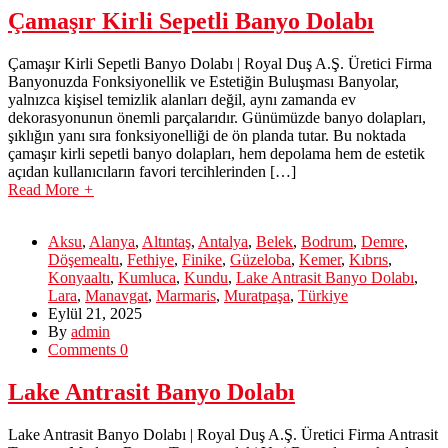
Çamaşır Kirli Sepetli Banyo Dolabı
Çamaşır Kirli Sepetli Banyo Dolabı | Royal Duş A.Ş. Üretici Firma
Banyonuzda Fonksiyonellik ve Estetiğin Buluşması Banyolar,
yalnızca kişisel temizlik alanları değil, aynı zamanda ev
dekorasyonunun önemli parçalarıdır. Günümüzde banyo dolapları,
şıklığın yanı sıra fonksiyonelliği de ön planda tutar. Bu noktada
çamaşır kirli sepetli banyo dolapları, hem depolama hem de estetik
açıdan kullanıcıların favori tercihlerinden […]
Read More
+
Aksu
,
Alanya
,
Altıntaş
,
Antalya
,
Belek
,
Bodrum
,
Demre
,
Döşemealtı
,
Fethiye
,
Finike
,
Güzeloba
,
Kemer
,
Kıbrıs
,
Konyaaltı
,
Kumluca
,
Kundu
,
Lake Antrasit Banyo Dolabı
,
Lara
,
Manavgat
,
Marmaris
,
Muratpaşa
,
Türkiye
Eylül 21, 2025
By
admin
Comments 0
Lake Antrasit Banyo Dolabı
Lake Antrasit Banyo Dolabı | Royal Duş A.Ş. Üretici Firma Antrasit