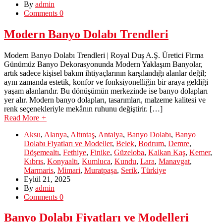
By
admin
Comments 0
Modern Banyo Dolabı Trendleri
Modern Banyo Dolabı Trendleri | Royal Duş A.Ş. Üretici Firma
Günümüz Banyo Dekorasyonunda Modern Yaklaşım Banyolar,
artık sadece kişisel bakım ihtiyaçlarının karşılandığı alanlar değil;
aynı zamanda estetik, konfor ve fonksiyonelliğin bir araya geldiği
yaşam alanlarıdır. Bu dönüşümün merkezinde ise banyo dolapları
yer alır. Modern banyo dolapları, tasarımları, malzeme kalitesi ve
renk seçenekleriyle mekânın ruhunu değiştirir. […]
Read More
+
Aksu
,
Alanya
,
Altıntaş
,
Antalya
,
Banyo Dolabı
,
Banyo
Dolabı Fiyatları ve Modeller
,
Belek
,
Bodrum
,
Demre
,
Döşemealtı
,
Fethiye
,
Finike
,
Güzeloba
,
Kalkan Kaş
,
Kemer
,
Kıbrıs
,
Konyaaltı
,
Kumluca
,
Kundu
,
Lara
,
Manavgat
,
Marmaris
,
Mimari
,
Muratpaşa
,
Serik
,
Türkiye
Eylül 21, 2025
By
admin
Comments 0
Banyo Dolabı Fiyatları ve Modelleri