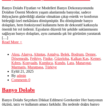
Banyo Dolabı Fiyatları ve Modelleri Banyo Dekorasyonunda
Dolabın Önemi Modern yaşam alanlarında banyolar, sadece
ihtiyaçların giderildiği alanlar olmaktan çıkıp estetik ve konforun
birleştiği özel mekânlara dönüşmüştür. Bu dönüşümde banyo
dolapları, hem fonksiyonel kullanımı hem de dekoratif katkısıyla
önemli bir rol üstlenir. Eşyaların düzenli bir şekilde saklanmasını
sağlayan banyo dolapları, aynı zamanda şık bir görünüm yaratarak
[…]
Read More
+
Aksu
,
Alanya
,
Altıntaş
,
Antalya
,
Belek
,
Bodrum
,
Demre
,
Döşemealtı
,
Fethiye
,
Finike
,
Güzeloba
,
Kalkan Kaş
,
Kemer
,
Kıbrıs
,
Konyaaltı
,
Kumluca
,
Kundu
,
Lara
,
Manavgat
,
Marmaris
,
Muratpaşa
,
Türkiye
Eylül 21, 2025
By
admin
Comments 0
Banyo Dolabı
Banyo Dolabı Seçerken Dikkat Edilmesi Gerekenler Her banyonun
ölçüsü, tarzı ve kullanım amacı farklıdır. Bu nedenle doğru banyo