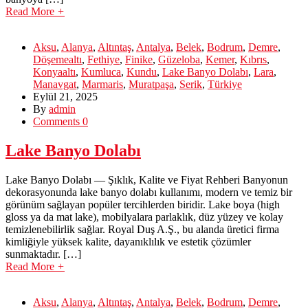
Read More
+
Aksu
,
Alanya
,
Altıntaş
,
Antalya
,
Belek
,
Bodrum
,
Demre
,
Döşemealtı
,
Fethiye
,
Finike
,
Güzeloba
,
Kemer
,
Kıbrıs
,
Konyaaltı
,
Kumluca
,
Kundu
,
Lake Banyo Dolabı
,
Lara
,
Manavgat
,
Marmaris
,
Muratpaşa
,
Serik
,
Türkiye
Eylül 21, 2025
By
admin
Comments 0
Lake Banyo Dolabı
Lake Banyo Dolabı — Şıklık, Kalite ve Fiyat Rehberi Banyonun
dekorasyonunda lake banyo dolabı kullanımı, modern ve temiz bir
görünüm sağlayan popüler tercihlerden biridir. Lake boya (high
gloss ya da mat lake), mobilyalara parlaklık, düz yüzey ve kolay
temizlenebilirlik sağlar. Royal Duş A.Ş., bu alanda üretici firma
kimliğiyle yüksek kalite, dayanıklılık ve estetik çözümler
sunmaktadır. […]
Read More
+
Aksu
,
Alanya
,
Altıntaş
,
Antalya
,
Belek
,
Bodrum
,
Demre
,