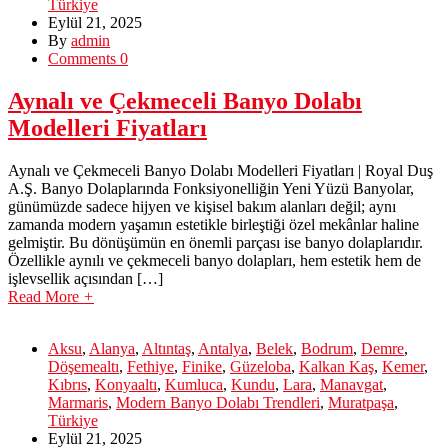
Türkiye
Eylül 21, 2025
By
admin
Comments 0
Aynalı ve Çekmeceli Banyo Dolabı
Modelleri Fiyatları
Aynalı ve Çekmeceli Banyo Dolabı Modelleri Fiyatları | Royal Duş
A.Ş. Banyo Dolaplarında Fonksiyonelliğin Yeni Yüzü Banyolar,
günümüzde sadece hijyen ve kişisel bakım alanları değil; aynı
zamanda modern yaşamın estetikle birleştiği özel mekânlar haline
gelmiştir. Bu dönüşümün en önemli parçası ise banyo dolaplarıdır.
Özellikle aynılı ve çekmeceli banyo dolapları, hem estetik hem de
işlevsellik açısından […]
Read More
+
Aksu
,
Alanya
,
Altıntaş
,
Antalya
,
Belek
,
Bodrum
,
Demre
,
Döşemealtı
,
Fethiye
,
Finike
,
Güzeloba
,
Kalkan Kaş
,
Kemer
,
Kıbrıs
,
Konyaaltı
,
Kumluca
,
Kundu
,
Lara
,
Manavgat
,
Marmaris
,
Modern Banyo Dolabı Trendleri
,
Muratpaşa
,
Türkiye
Eylül 21, 2025