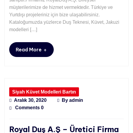
müşterilerimize de hizmet vermektedir. Türkiye ve
Yurtdışı projeleriniz için bize ulaşabilirsiniz.
Kataloğumuzda yüzlerce Duş Teknesi, Küvet, Jakuzi
modelleri […]
+
Read More
Siyah Küvet Modelleri Bartın
Aralık 30, 2020
By
admin
Comments 0
Royal Duş A.Ş – Üretici Firma