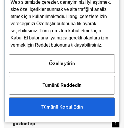
Web sitemizde çerezler, deneyiminizi iyileştirmek,
size özel içerikler sunmak ve site trafiğini analiz
150 cm Yuvarlak Çift Kişilik Gömme Jakuzi Düzce
etmek için kullanılmaktadır. Hangi çerezlere izin
1
vereceğinizi Özelleştir butonuna tıklayarak
150 cm Yuvarlak Çift Kişilik Gömme Jakuzi
seçebilirsiniz. Tüm çerezleri kabul etmek için
elazığ
1
Kabul Et butonuna, yalnızca gerekli olanlara izin
vermek için Reddet butonuna tıklayabilirsiniz.
150 cm Yuvarlak Çift Kişilik Gömme Jakuzi
erzincan
1
Özelleştirin
150 cm Yuvarlak Çift Kişilik Gömme Jakuzi
erzurum
1
Tümünü Reddedin
150 cm Yuvarlak Çift Kişilik Gömme Jakuzi
eskişehir
1
Tümünü Kabul Edin
150 cm Yuvarlak Çift Kişilik Gömme Jakuzi
gaziantep
1