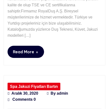
kalite de olup TSE ve CE sertifikalarına
sahiptir.Firmamız RoyalDuş A.Ş. Bireysel
müşterilerimize de hizmet vermektedir. Türkiye ve
Yurtdışı projeleriniz için bize ulaşabilirsiniz.
Kataloğumuzda yüzlerce Duş Teknesi, Küvet, Jakuzi
modelleri […]
+
Read More
Spa Jakuzi Fiyatları Bartın
Aralık 30, 2020
By
admin
Comments 0