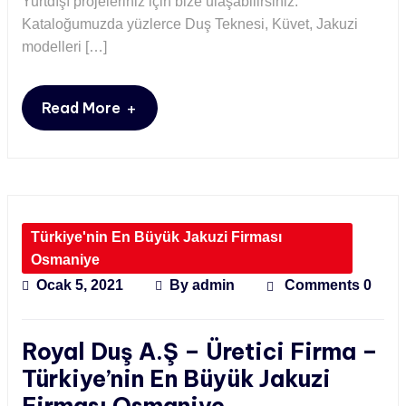
Yurtdışı projeleriniz için bize ulaşabilirsiniz.
Kataloğumuzda yüzlerce Duş Teknesi, Küvet, Jakuzi
modelleri […]
+
Read More
Türkiye'nin En Büyük Jakuzi Firması
Osmaniye
Ocak 5, 2021
By
admin
Comments 0
Royal Duş A.Ş – Üretici Firma –
Türkiye’nin En Büyük Jakuzi