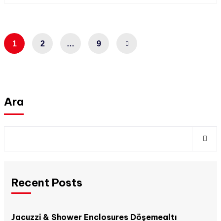
1
2
…
9
Ara
Recent Posts
Jacuzzi & Shower Enclosures Döşemealtı