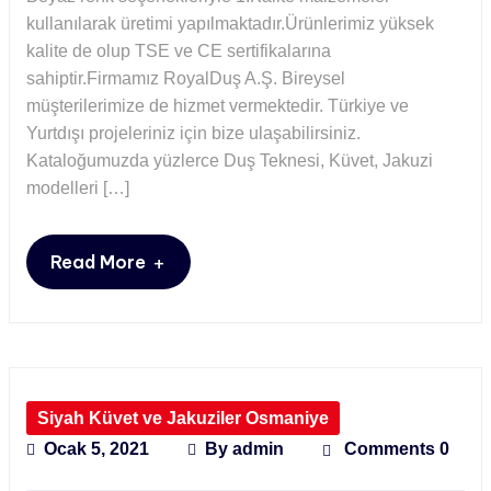
kullanılarak üretimi yapılmaktadır.Ürünlerimiz yüksek
kalite de olup TSE ve CE sertifikalarına
sahiptir.Firmamız RoyalDuş A.Ş. Bireysel
müşterilerimize de hizmet vermektedir. Türkiye ve
Yurtdışı projeleriniz için bize ulaşabilirsiniz.
Kataloğumuzda yüzlerce Duş Teknesi, Küvet, Jakuzi
modelleri […]
+
Read More
Siyah Küvet ve Jakuziler Osmaniye
Ocak 5, 2021
By
admin
Comments 0