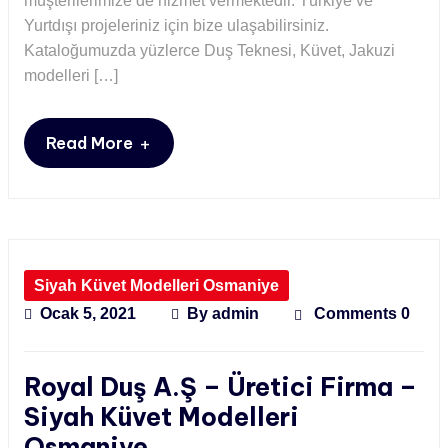
müşterilerimize de hizmet vermektedir. Türkiye ve
Yurtdışı projeleriniz için bize ulaşabilirsiniz.
Kataloğumuzda yüzlerce Duş Teknesi, Küvet, Jakuzi
modelleri […]
+
Read More
Siyah Küvet Modelleri Osmaniye
Ocak 5, 2021
By
admin
Comments 0
Royal Duş A.Ş – Üretici Firma –
Siyah Küvet Modelleri
Osmaniye