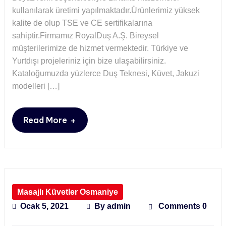
kullanılarak üretimi yapılmaktadır.Ürünlerimiz yüksek
kalite de olup TSE ve CE sertifikalarına
sahiptir.Firmamız RoyalDuş A.Ş. Bireysel
müşterilerimize de hizmet vermektedir. Türkiye ve
Yurtdışı projeleriniz için bize ulaşabilirsiniz.
Kataloğumuzda yüzlerce Duş Teknesi, Küvet, Jakuzi
modelleri […]
+
Read More
Masajlı Küvetler Osmaniye
Ocak 5, 2021
By
admin
Comments 0