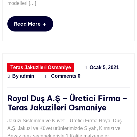
modelleri […]
+
Read More
Teras Jakuzileri Osmaniye
Ocak 5, 2021
By
admin
Comments 0
Royal Duş A.Ş – Üretici Firma –
Teras Jakuzileri Osmaniye
Jakuzi Sistemleri ve Küvet – Üretici Firma Royal Duş
A.Ş. Jakuzi ve Küvet ürünlerimizde Siyah, Kırmızı ve
Beyaz renk seçenekleriyle 1.Kalite malzemeler